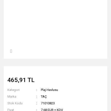
465,91 TL
Kategori
Plaj Havlusu
Marka
TAÇ
Stok Kodu
71010823
Fiyat
7,68 EUR + KDV