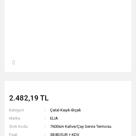
2.482,19 TL
Kategori
Çatal-Kaşık-Bıçak
Marka
ELIA
Stok Kodu
7600sm Kahve/Çay Servis Termosu
Fiyat
38,80 EUR + KDV