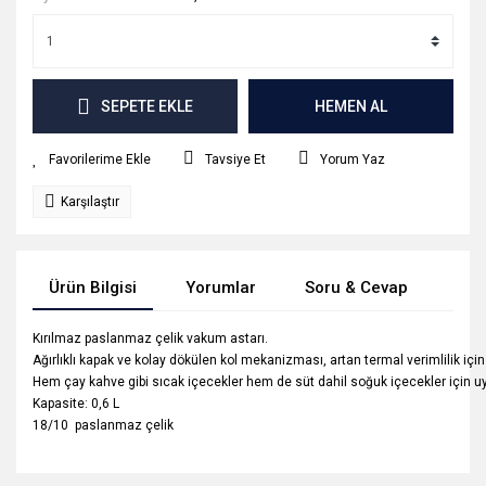
SEPETE EKLE
HEMEN AL
Tavsiye Et
Yorum Yaz
Karşılaştır
Ürün Bilgisi
Yorumlar
Soru & Cevap
Tak
Kırılmaz paslanmaz çelik vakum astarı.
Ağırlıklı kapak ve kolay dökülen kol mekanizması, artan termal verimlilik için 
Hem çay kahve gibi sıcak içecekler hem de süt dahil soğuk içecekler için u
Kapasite: 0,6 L
18/10 paslanmaz çelik
Bu ürünün fiyat bilgisi, resim, ürün açıklamalarında ve diğer