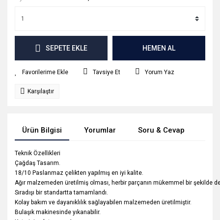
SEPETE EKLE
HEMEN AL
Tavsiye Et
Yorum Yaz
Karşılaştır
Ürün Bilgisi
Yorumlar
Soru & Cevap
Tak
Teknik Özellikleri
Çağdaş Tasarım.
18/10 Paslanmaz çelikten yapılmış en iyi kalite.
Ağır malzemeden üretilmiş olması, herbir parçanın mükemmel bir şekilde de
Sıradışı bir standartta tamamlandı.
Kolay bakım ve dayanıklılık sağlayabilen malzemeden üretilmiştir.
Bulaşık makinesinde yıkanabilir.