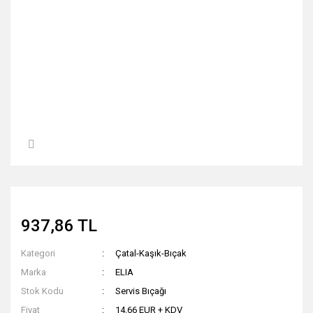
937,86 TL
Kategori
Çatal-Kaşık-Bıçak
Marka
ELIA
Stok Kodu
Servis Bıçağı
Fiyat
14,66 EUR + KDV