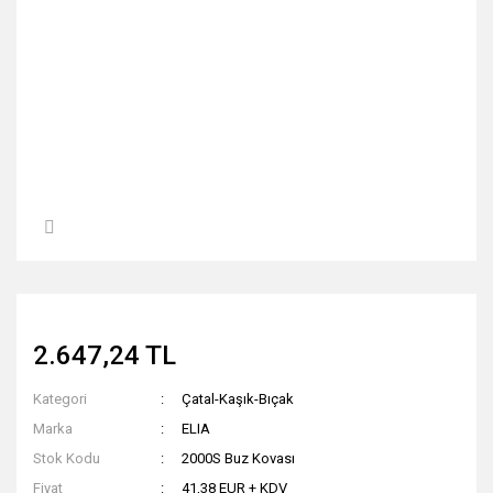
2.647,24 TL
Kategori
Çatal-Kaşık-Bıçak
Marka
ELIA
Stok Kodu
2000S Buz Kovası
Fiyat
41,38 EUR + KDV