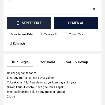
SEPETE EKLE
HEMEN AL
Tavsiye Et
Yorum Yaz
Karşılaştır
Ürün Bilgisi
Yorumlar
Soru & Cevap
Tak
Çekici çağdaş tasarım
Etkili buz tutma için çift duvar yalıtımı
Yüksek cilalı 18/10 paslanmaz çelikten dayanıklı yapı
Silikon kauçuk contalı hava geçirmez kapak
Menteşeli taşıma kolu ve buz maşası tutacağı
2 Litre