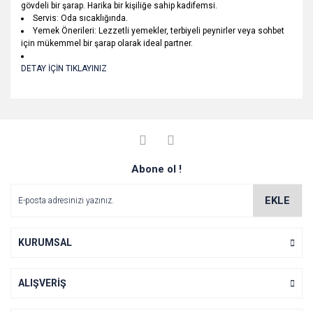
gövdeli bir şarap. Harika bir kişiliğe sahip kadifemsi.
Servis: Oda sıcaklığında.
Yemek Önerileri: Lezzetli yemekler, terbiyeli peynirler veya sohbet
için mükemmel bir şarap olarak ideal partner.
DETAY İÇİN TIKLAYINIZ
Bu ürünün fiyat bilgisi, resim, ürün açıklamalarında ve diğer
konularda yetersiz gördüğünüz noktaları öneri formunu
Bu ürüne ilk yorumu siz yapın!
Ürün hakkında henüz soru sorulmamış.
kullanarak tarafımıza iletebilirsiniz.
Görüş ve önerileriniz için teşekkür ederiz.
Yorum Yaz
Abone ol !
Soru Sor
Ürün resmi kalitesiz, bozuk veya görüntülenemiyor.
Ürün açıklamasında eksik bilgiler bulunuyor.
EKLE
Ürün bilgilerinde hatalar bulunuyor.
Ürün fiyatı diğer sitelerden daha pahalı.
KURUMSAL
Bu ürüne benzer farklı alternatifler olmalı.
ALIŞVERİŞ