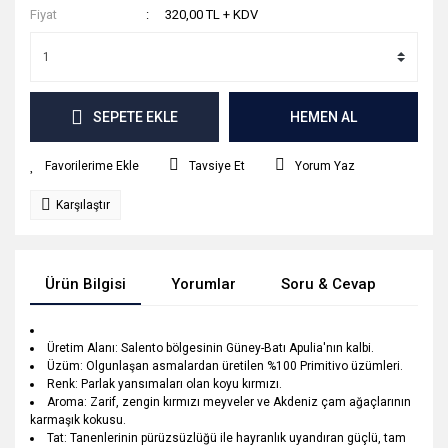
Fiyat
320,00 TL + KDV
SEPETE EKLE
HEMEN AL
Tavsiye Et
Yorum Yaz
Karşılaştır
Ürün Bilgisi
Yorumlar
Soru & Cevap
Tak
Üretim Alanı: Salento bölgesinin Güney-Batı Apulia'nın kalbi.
Üzüm: Olgunlaşan asmalardan üretilen %100 Primitivo üzümleri.
Renk: Parlak yansımaları olan koyu kırmızı.
Aroma: Zarif, zengin kırmızı meyveler ve Akdeniz çam ağaçlarının
karmaşık kokusu.
Tat: Tanenlerinin pürüzsüzlüğü ile hayranlık uyandıran güçlü, tam