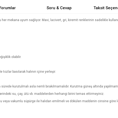
Yorumlar
Soru & Cevap
Taksit Seçen
r mekana uyum sağlıyor. Mavi, lacivert, gri, kiremit renklerinin sadelikle kullan
şiklik olabilir.
de tozlar basılarak halının içine yerleşir.
sa sürede kurutulmalı asla nemli bırakılmamalıdır. Kurutma güneş altında yapılmama
zerindeki su, çay, ütü vb. maddelerden herhangi birini temas ettirmeyiniz.
vlu veya vakumlu süpürge ile halıdan emilmeli ve dökülen maddenin cinsine göre le
.