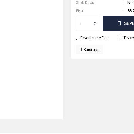
Stok Kodu
NT0
Fiyat
88,
SEPE
Tavsiy
Karşılaştır