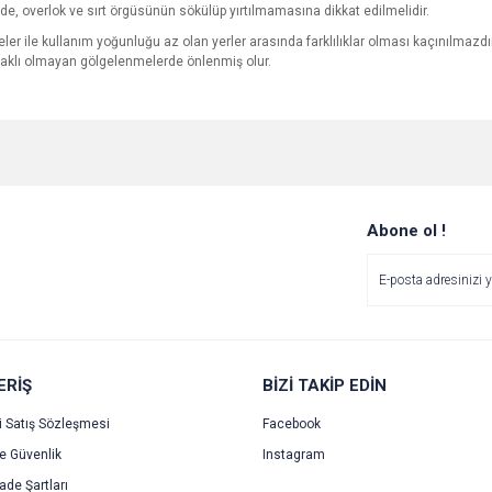
ğinde, overlok ve sırt örgüsünün sökülüp yırtılmamasına dikkat edilmelidir.
ler ile kullanım yoğunluğu az olan yerler arasında farklılıklar olması kaçınılmazdır.
ynaklı olmayan gölgelenmelerde önlenmiş olur.
e diğer konularda yetersiz gördüğünüz noktaları öneri formunu kullanarak tarafımı
Bu ürüne ilk yorumu siz yapın!
Ürün hakkında henüz soru sorulmamış.
r.
Yorum Yaz
Soru Sor
Abone ol !
ERİŞ
BİZİ TAKİP EDİN
i Satış Sözleşmesi
Facebook
ve Güvenlik
Instagram
Gönder
İade Şartları