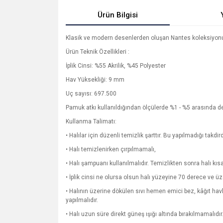
Ürün Bilgisi
Klasik ve modern desenlerden oluşan Nantes koleksiyonu he
Ürün Teknik Özellikleri :
İplik Cinsi: %55 Akrilik, %45 Polyester
Hav Yüksekliği: 9 mm
Uç sayısı: 697.500
Pamuk atkı kullanıldığından ölçülerde %1 - %5 arasında deği
Kullanma Talimatı:
• Halılar için düzenli temizlik şarttır. Bu yapılmadığı takdir
• Halı temizlenirken çırpılmamalı,
• Halı şampuanı kullanılmalıdır. Temizlikten sonra halı kı
• İplik cinsi ne olursa olsun halı yüzeyine 70 derece ve ü
• Halının üzerine dökülen sıvı hemen emici bez, kâğıt ha
yapılmalıdır.
• Halı uzun süre direkt güneş ışığı altında bırakılmamalıdır