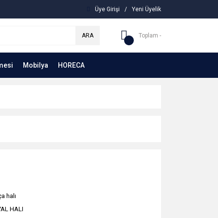
Üye Girişi
/
Yeni Üyelik
ARA
Toplam -
mesi
Mobilya
HORECA
a halı
AL HALI