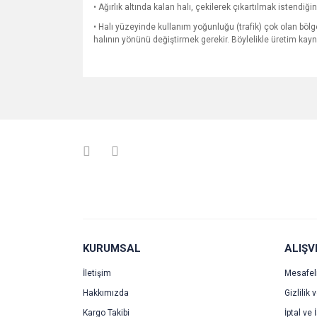
• Ağırlık altında kalan halı, çekilerek çıkartılmak istendi
• Halı yüzeyinde kullanım yoğunluğu (trafik) çok olan bölge
halının yönünü değiştirmek gerekir. Böylelikle üretim ka
Bu ürünün fiyat bilgisi, resim, ürün açıklamalarında v
Görüş ve önerileriniz için teşekkür ederiz.
Ürün resmi kalitesiz, bozuk veya görüntülenemiyo
Ürün açıklamasında eksik bilgiler bulunuyor.
Ürün bilgilerinde hatalar bulunuyor.
Ürün fiyatı diğer sitelerden daha pahalı.
Bu ürüne benzer farklı alternatifler olmalı.
KURUMSAL
ALIŞV
İletişim
Mesafel
Hakkımızda
Gizlilik 
Kargo Takibi
İptal ve 