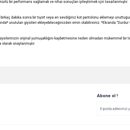
rlü bir performans sağlamak ve nihai sonuçları iyileştirmek için tasarlanmıştır.
birkaç dakika sonra bir tişört veya en sevdiğiniz kot pantolonu eklemeyi unuttuğu
a* unutulan giysileri ekleyebileceğinizden emin olabilirsiniz. *Ekranda "Durdur
 giysilerinizin orijinal yumuşaklığını kaybetmesine neden olmadan mükemmel bir
a olarak onaylanmıştır.
e diğer konularda yetersiz gördüğünüz noktaları öneri formunu kullanarak tarafımı
Bu ürüne ilk yorumu siz yapın!
Ürün hakkında henüz soru sorulmamış.
r.
Yorum Yaz
Soru Sor
Abone ol !