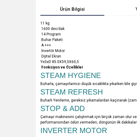
Ürün Bilgisi
11 kg
1600 dev/dak
14 Program
Buhar Paketi
A +++
İnvertör Motor
Dijital Ekran
YxGxD 85.0X59,5X60,5
Fonksiyon ve Özellikler
STEAM HYGIENE
Buharla, çamaşırlarınızı düşük sıcaklıkta yıkarken bile 
STEAM REFRESH
Buharlı Yenileme, gereksiz yıkamalardan kaçınarak (zaman
STOP & ADD
Çamaşır makinesini çalıştırmak için birçok zaman olur ve 
performansından ödün vermeden, döngünün ilk dakikalarınd
INVERTER MOTOR