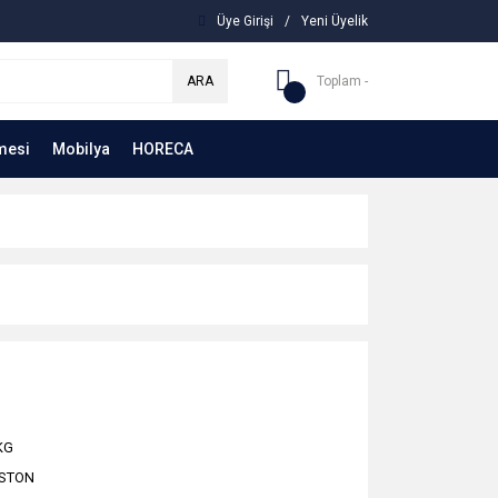
Üye Girişi
/
Yeni Üyelik
ARA
Toplam -
mesi
Mobilya
HORECA
KG
ISTON