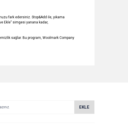
nuzu fark edersiniz. Stop&Add ile, yıkama
 ve Ekle" simgesi yanana kadar,
 temizlik sağlar. Bu program, Woolmark Company
za iletebilirsiniz.
EKLE