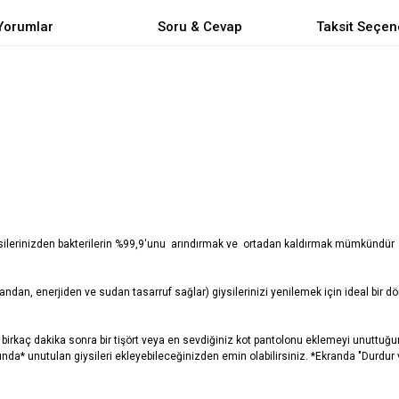
Yorumlar
Soru & Cevap
Taksit Seçen
giysilerinizden bakterilerin %99,9'unu arındırmak ve ortadan kaldırmak mümkündür
dan, enerjiden ve sudan tasarruf sağlar) giysilerinizi yenilemek için ideal bir d
birkaç dakika sonra bir tişört veya en sevdiğiniz kot pantolonu eklemeyi unuttuğu
a* unutulan giysileri ekleyebileceğinizden emin olabilirsiniz. *Ekranda "Durdur