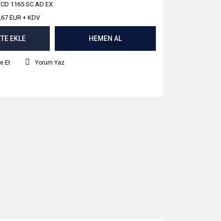
CD 1165 SC AD EX
,67 EUR + KDV
TE EKLE
HEMEN AL
e Et
Yorum Yaz