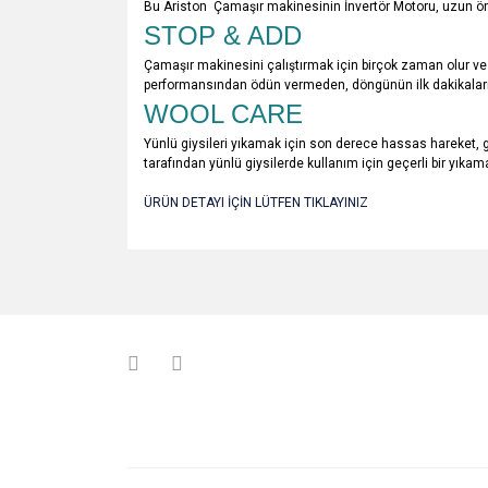
Bu Ariston Çamaşır makinesinin İnvertör Motoru, uzun ömü
STOP & ADD
Çamaşır makinesini çalıştırmak için birçok zaman olur ve 
performansından ödün vermeden, döngünün ilk dakikalarınd
WOOL CARE
Yünlü giysileri yıkamak için son derece hassas hareket,
tarafından yünlü giysilerde kullanım için geçerli bir yıkam
ÜRÜN DETAYI İÇİN LÜTFEN TIKLAYINIZ
Bu ürünün fiyat bilgisi, resim, ürün açıklamalarında v
Görüş ve önerileriniz için teşekkür ederiz.
Ürün resmi kalitesiz, bozuk veya görüntülenemiyo
Ürün açıklamasında eksik bilgiler bulunuyor.
Ürün bilgilerinde hatalar bulunuyor.
Ürün fiyatı diğer sitelerden daha pahalı.
Bu ürüne benzer farklı alternatifler olmalı.