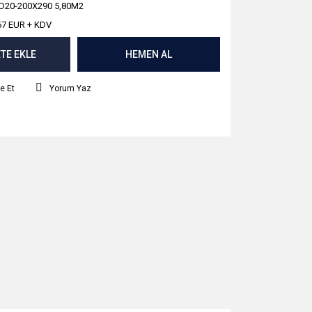
20-200X290 5,80M2
67 EUR + KDV
TE EKLE
HEMEN AL
e Et
Yorum Yaz