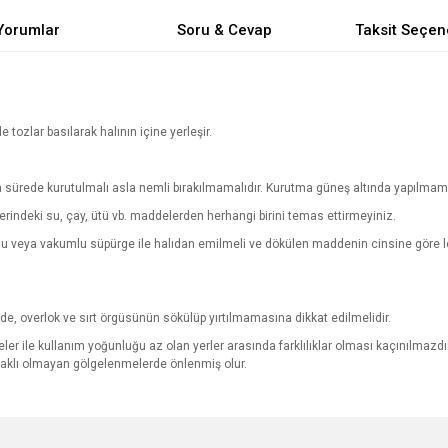
Yorumlar
Soru & Cevap
Taksit Seçen
de tozlar basılarak halının içine yerleşir.
sa sürede kurutulmalı asla nemli bırakılmamalıdır. Kurutma güneş altında yapılmama
zerindeki su, çay, ütü vb. maddelerden herhangi birini temas ettirmeyiniz.
vlu veya vakumlu süpürge ile halıdan emilmeli ve dökülen maddenin cinsine göre le
.
ğinde, overlok ve sırt örgüsünün sökülüp yırtılmamasına dikkat edilmelidir.
ler ile kullanım yoğunluğu az olan yerler arasında farklılıklar olması kaçınılmazdır.
ynaklı olmayan gölgelenmelerde önlenmiş olur.
e diğer konularda yetersiz gördüğünüz noktaları öneri formunu kullanarak tarafımı