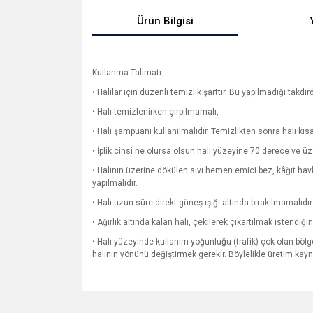
Ürün Bilgisi
Kullanma Talimatı:
• Halılar için düzenli temizlik şarttır. Bu yapılmadığı takdir
• Halı temizlenirken çırpılmamalı,
• Halı şampuanı kullanılmalıdır. Temizlikten sonra halı kı
• İplik cinsi ne olursa olsun halı yüzeyine 70 derece ve ü
• Halının üzerine dökülen sıvı hemen emici bez, kâğıt ha
yapılmalıdır.
• Halı uzun süre direkt güneş ışığı altında bırakılmamalıdır
• Ağırlık altında kalan halı, çekilerek çıkartılmak istendi
• Halı yüzeyinde kullanım yoğunluğu (trafik) çok olan bölge
halının yönünü değiştirmek gerekir. Böylelikle üretim ka
Bu ürünün fiyat bilgisi, resim, ürün açıklamalarında v
Görüş ve önerileriniz için teşekkür ederiz.