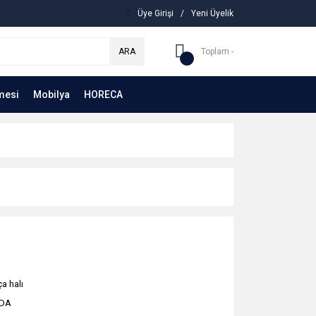
Üye Girişi
/
Yeni Üyelik
ARA
Toplam -
mesi
Mobilya
HORECA
a halı
DA