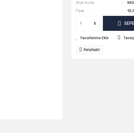
Stok Kodu
MOD
Fiyat
92,
SEPE
Tavsiy
Karşılaştır