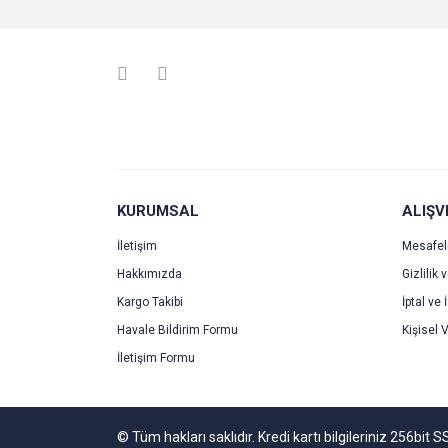
Ürün resmi kalitesiz, bozuk veya görüntülenemiyo
Ürün açıklamasında eksik bilgiler bulunuyor.
Ürün bilgilerinde hatalar bulunuyor.
Ürün fiyatı diğer sitelerden daha pahalı.
Bu ürüne benzer farklı alternatifler olmalı.
KURUMSAL
ALIŞV
İletişim
Mesafel
Hakkımızda
Gizlilik 
Kargo Takibi
İptal ve 
Havale Bildirim Formu
Kişisel V
İletişim Formu
© Tüm hakları saklıdır. Kredi kartı bilgileriniz 256bit S