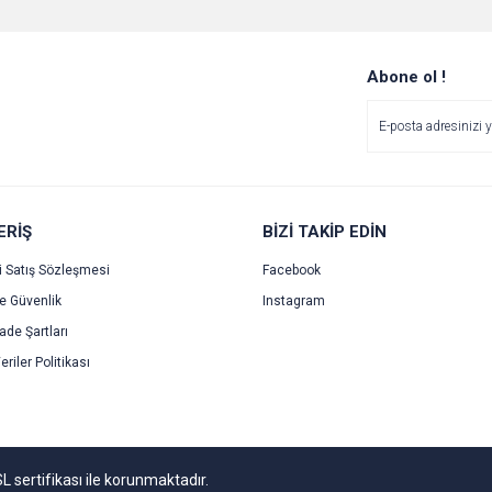
Bu ürüne ilk yorumu siz yapın!
Ürün hakkında henüz soru sorulmamış.
r.
Yorum Yaz
Soru Sor
Abone ol !
ERİŞ
BİZİ TAKİP EDİN
i Satış Sözleşmesi
Facebook
ve Güvenlik
Instagram
Gönder
İade Şartları
eriler Politikası
SL sertifikası ile korunmaktadır.