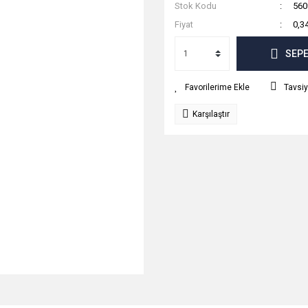
Stok Kodu
560
Fiyat
0,3
SEPE
Tavsiy
Karşılaştır