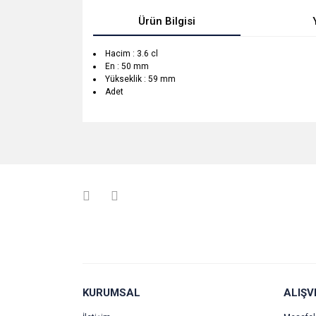
Ürün Bilgisi
Hacim : 3.6 cl
En : 50 mm
Yükseklik : 59 mm
Adet
Bu ürünün fiyat bilgisi, resim, ürün açıklamalarında v
Görüş ve önerileriniz için teşekkür ederiz.
Ürün resmi kalitesiz, bozuk veya görüntülenemiyo
Ürün açıklamasında eksik bilgiler bulunuyor.
Ürün bilgilerinde hatalar bulunuyor.
Ürün fiyatı diğer sitelerden daha pahalı.
Bu ürüne benzer farklı alternatifler olmalı.
KURUMSAL
ALIŞV