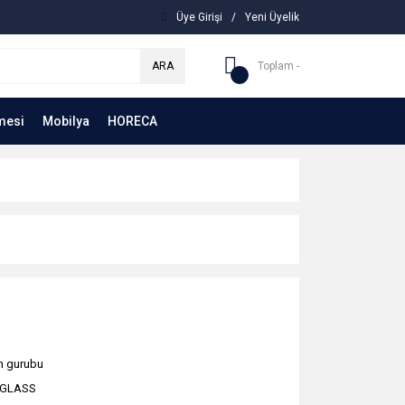
Üye Girişi
/
Yeni Üyelik
ARA
Toplam -
mesi
Mobilya
HORECA
 gurubu
IGLASS