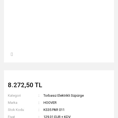
8.272,50 TL
Kategori
Torbasız Elektrikli Süpürge
Marka
HOOVER
Stok Kodu
KS35 PAR 011
Fiyat
129,31 EUR + KDV