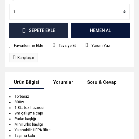
SEPETE EKLE
HEMEN AL
Tavsiye Et
Yorum Yaz
Karşılaştır
Ürün Bilgisi
Yorumlar
Soru & Cevap
Tak
Torbasız
800w
1.8Lt toz haznesi
9m çalışma çapı
Parke başlığı
MiniTurbo başlığı
Yıkanabilir HEPA filtre
Taşıma kolu