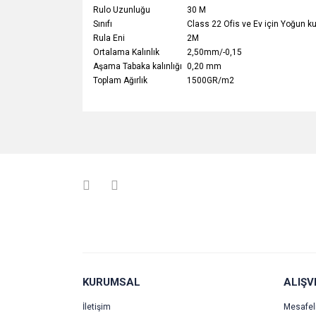
Rulo Uzunluğu
30 M
Sınıfı
Class 22 Ofis ve Ev için Yoğun k
Rula Eni
2M
Ortalama Kalınlık
2,50mm/-0,15
Aşama Tabaka kalınlığı
0,20 mm
Toplam Ağırlık
1500GR/m2
Bu ürünün fiyat bilgisi, resim, ürün açıklamalarında v
Görüş ve önerileriniz için teşekkür ederiz.
Ürün resmi kalitesiz, bozuk veya görüntülenemiyo
Ürün açıklamasında eksik bilgiler bulunuyor.
Ürün bilgilerinde hatalar bulunuyor.
Ürün fiyatı diğer sitelerden daha pahalı.
Bu ürüne benzer farklı alternatifler olmalı.
KURUMSAL
ALIŞV
İletişim
Mesafel