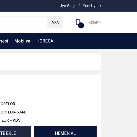
Üye Girişi
/
Yeni Üyelik
ARA
Toplam -
mesi
Mobilya
HORECA
KORFLOR
ORFLOR-504-E
3 EUR + KDV
TE EKLE
HEMEN AL