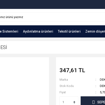
e Sistemleri
Aydınlatma ürünleri
Tekstil ürünleri
Zemin döşe
ESİ
347,61 TL
Marka
DE
Stok Kodu
DEK
Fiyat
5,7
SEPE