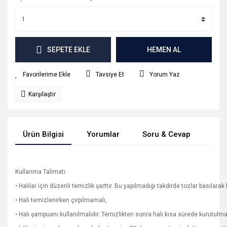
SEPETE EKLE
HEMEN AL
Tavsiye Et
Yorum Yaz
Karşılaştır
Ürün Bilgisi
Yorumlar
Soru & Cevap
Tak
Kullanma Talimatı:
• Halılar için düzenli temizlik şarttır. Bu yapılmadığı takdirde tozlar basılarak h
• Halı temizlenirken çırpılmamalı,
• Halı şampuanı kullanılmalıdır. Temizlikten sonra halı kısa sürede kurutulm