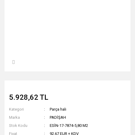
5.928,62 TL
Kategori
Parça halı
Marka
PADİŞAH
Stok Kodu
ESİN-17-7874-5,80 M2
Fiyat
92,67 EUR + KDV