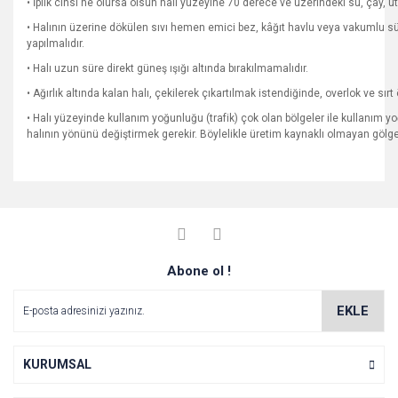
• İplik cinsi ne olursa olsun halı yüzeyine 70 derece ve üzerindeki su, çay, 
• Halının üzerine dökülen sıvı hemen emici bez, kâğıt havlu veya vakumlu sü
yapılmalıdır.
• Halı uzun süre direkt güneş ışığı altında bırakılmamalıdır.
• Ağırlık altında kalan halı, çekilerek çıkartılmak istendiğinde, overlok ve sı
• Halı yüzeyinde kullanım yoğunluğu (trafik) çok olan bölgeler ile kullanım yo
halının yönünü değiştirmek gerekir. Böylelikle üretim kaynaklı olmayan göl
Bu ürünün fiyat bilgisi, resim, ürün açıklamalarında ve diğer
konularda yetersiz gördüğünüz noktaları öneri formunu
Bu ürüne ilk yorumu siz yapın!
Ürün hakkında henüz soru sorulmamış.
kullanarak tarafımıza iletebilirsiniz.
Görüş ve önerileriniz için teşekkür ederiz.
Yorum Yaz
Abone ol !
Soru Sor
Ürün resmi kalitesiz, bozuk veya görüntülenemiyor.
Ürün açıklamasında eksik bilgiler bulunuyor.
EKLE
Ürün bilgilerinde hatalar bulunuyor.
Ürün fiyatı diğer sitelerden daha pahalı.
KURUMSAL
Bu ürüne benzer farklı alternatifler olmalı.