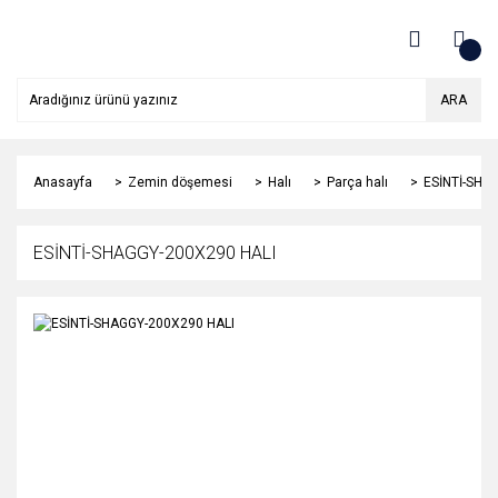
ARA
Anasayfa
Zemin döşemesi
Halı
Parça halı
ESİNTİ-SHA
ESİNTİ-SHAGGY-200X290 HALI