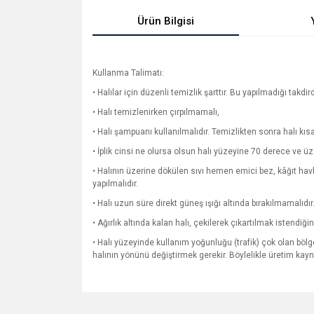
Ürün Bilgisi
Kullanma Talimatı:
• Halılar için düzenli temizlik şarttır. Bu yapılmadığı takdir
• Halı temizlenirken çırpılmamalı,
• Halı şampuanı kullanılmalıdır. Temizlikten sonra halı kı
• İplik cinsi ne olursa olsun halı yüzeyine 70 derece ve ü
• Halının üzerine dökülen sıvı hemen emici bez, kâğıt ha
yapılmalıdır.
• Halı uzun süre direkt güneş ışığı altında bırakılmamalıdır
• Ağırlık altında kalan halı, çekilerek çıkartılmak istendi
• Halı yüzeyinde kullanım yoğunluğu (trafik) çok olan bölge
halının yönünü değiştirmek gerekir. Böylelikle üretim ka
Bu ürünün fiyat bilgisi, resim, ürün açıklamalarında v
Görüş ve önerileriniz için teşekkür ederiz.