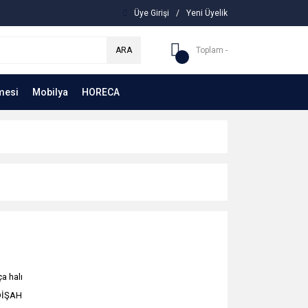
Üye Girişi
/
Yeni Üyelik
ARA
Toplam -
mesi
Mobilya
HORECA
a halı
DİŞAH