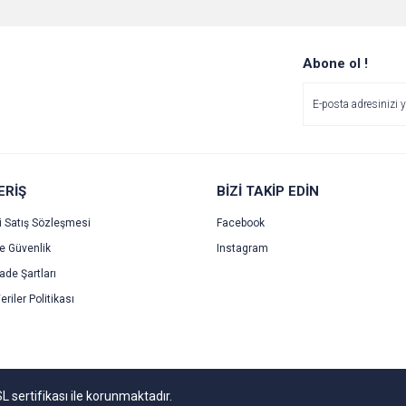
Bu ürüne ilk yorumu siz yapın!
Ürün hakkında henüz soru sorulmamış.
r.
Yorum Yaz
Soru Sor
Abone ol !
ERİŞ
BİZİ TAKİP EDİN
i Satış Sözleşmesi
Facebook
ve Güvenlik
Instagram
Gönder
İade Şartları
eriler Politikası
SL sertifikası ile korunmaktadır.