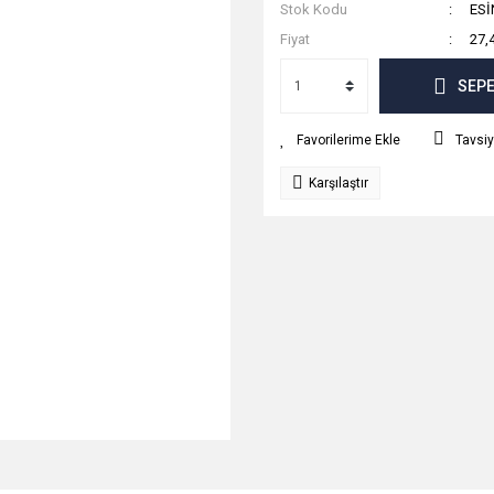
Stok Kodu
ESİ
Fiyat
27,
SEPE
Tavsiy
Karşılaştır