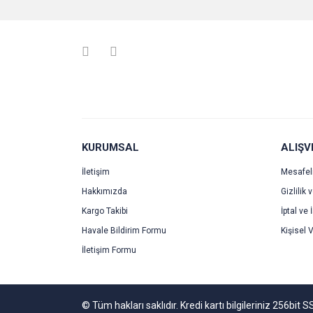
Ürün resmi kalitesiz, bozuk veya görüntülenemiyo
Ürün açıklamasında eksik bilgiler bulunuyor.
Ürün bilgilerinde hatalar bulunuyor.
Ürün fiyatı diğer sitelerden daha pahalı.
Bu ürüne benzer farklı alternatifler olmalı.
KURUMSAL
ALIŞV
İletişim
Mesafel
Hakkımızda
Gizlilik 
Kargo Takibi
İptal ve 
Havale Bildirim Formu
Kişisel V
İletişim Formu
© Tüm hakları saklıdır. Kredi kartı bilgileriniz 256bit S