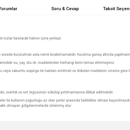
Yorumlar
Soru & Cevap
Taksit Seçen
de tozlar basılarak halının içine yerleşir.
sa sürede kurutulmalı asla nemli bırakılmamalıdır. Kurutma güneş altında yapılmama
zerindeki su, çay, ütü vb. maddelerden herhangi birini temas ettirmeyiniz.
vlu veya vakumlu süpürge ile halıdan emilmeli ve dökülen maddenin cinsine göre le
.
ğinde, overlok ve sırt örgüsünün sökülüp yırtılmamasına dikkat edilmelidir.
ler ile kullanım yoğunluğu az olan yerler arasında farklılıklar olması kaçınılmazdır.
ynaklı olmayan gölgelenmelerde önlenmiş olur.
e diğer konularda yetersiz gördüğünüz noktaları öneri formunu kullanarak tarafımı