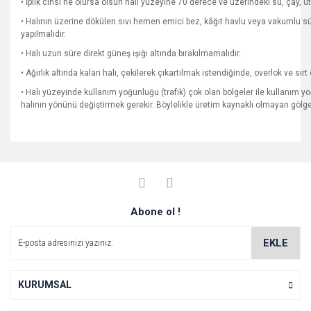
• İplik cinsi ne olursa olsun halı yüzeyine 70 derece ve üzerindeki su, çay, 
• Halının üzerine dökülen sıvı hemen emici bez, kâğıt havlu veya vakumlu sü
yapılmalıdır.
• Halı uzun süre direkt güneş ışığı altında bırakılmamalıdır.
• Ağırlık altında kalan halı, çekilerek çıkartılmak istendiğinde, overlok ve sı
• Halı yüzeyinde kullanım yoğunluğu (trafik) çok olan bölgeler ile kullanım yo
halının yönünü değiştirmek gerekir. Böylelikle üretim kaynaklı olmayan göl
Bu ürünün fiyat bilgisi, resim, ürün açıklamalarında ve diğer
konularda yetersiz gördüğünüz noktaları öneri formunu
Bu ürüne ilk yorumu siz yapın!
Ürün hakkında henüz soru sorulmamış.
kullanarak tarafımıza iletebilirsiniz.
Görüş ve önerileriniz için teşekkür ederiz.
Yorum Yaz
Abone ol !
Soru Sor
Ürün resmi kalitesiz, bozuk veya görüntülenemiyor.
Ürün açıklamasında eksik bilgiler bulunuyor.
EKLE
Ürün bilgilerinde hatalar bulunuyor.
Ürün fiyatı diğer sitelerden daha pahalı.
KURUMSAL
Bu ürüne benzer farklı alternatifler olmalı.