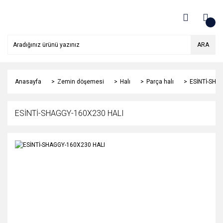
ARA
Anasayfa
Zemin döşemesi
Halı
Parça halı
ESİNTİ-SHA
ESİNTİ-SHAGGY-160X230 HALI