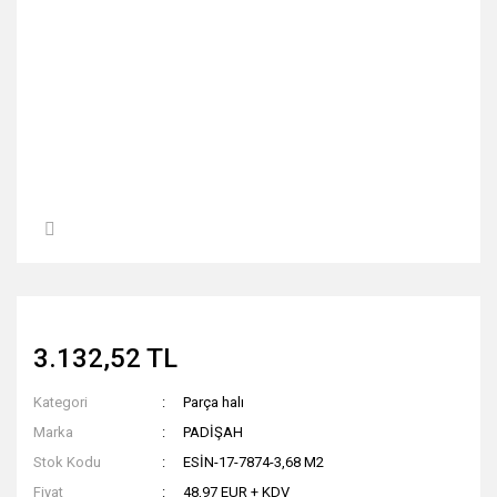
3.132,52 TL
Kategori
Parça halı
Marka
PADİŞAH
Stok Kodu
ESİN-17-7874-3,68 M2
Fiyat
48,97 EUR + KDV