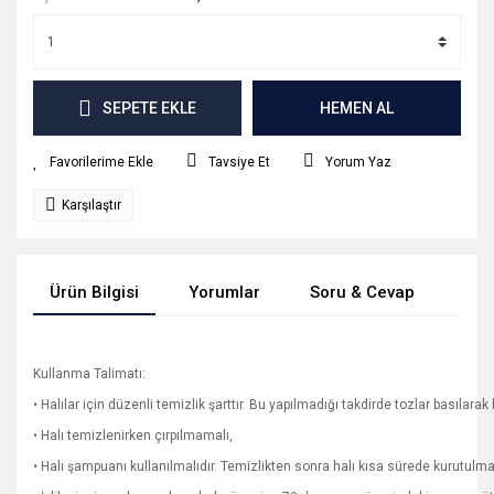
SEPETE EKLE
HEMEN AL
Tavsiye Et
Yorum Yaz
Karşılaştır
Ürün Bilgisi
Yorumlar
Soru & Cevap
Tak
Kullanma Talimatı:
• Halılar için düzenli temizlik şarttır. Bu yapılmadığı takdirde tozlar basılarak h
• Halı temizlenirken çırpılmamalı,
• Halı şampuanı kullanılmalıdır. Temizlikten sonra halı kısa sürede kurutulm