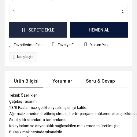
SEPETE EKLE
HEMEN AL
Tavsiye Et
Yorum Yaz
Karşılaştır
Ürün Bilgisi
Yorumlar
Soru & Cevap
Tak
Teknik Özellikleri
Çağdaş Tasarım.
18/0 Paslanmaz çelikten yapılmış en iyi kalite.
Ağır malzemeden üretilmiş olması, herbir parçanın mükemmel bir şekilde de
Sıradışı bir standartta tamamlandı.
Kolay bakım ve dayanıklılık sağlayabilen malzemeden üretilmiştir.
Bulaşık makinesinde yıkanabilir.