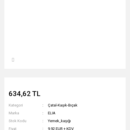
634,62 TL
Kategori
Çatal-Kaşık-Bıçak
Marka
ELIA
Stok Kodu
Yemek_kaşığı
Fiyat
9,92 EUR + KDV