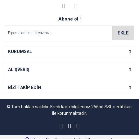
kullanarak tarafımıza iletebilirsiniz.
Görüş ve önerileriniz için teşekkür ederiz.
Yorum Yaz
Abone ol !
Soru Sor
Ürün resmi kalitesiz, bozuk veya görüntülenemiyor.
Ürün açıklamasında eksik bilgiler bulunuyor.
EKLE
Ürün bilgilerinde hatalar bulunuyor.
Ürün fiyatı diğer sitelerden daha pahalı.
KURUMSAL
Bu ürüne benzer farklı alternatifler olmalı.
ALIŞVERİŞ
BİZİ TAKİP EDİN
Gönder
© Tüm hakları saklıdır. Kredi kartı bilgileriniz 256bit SSL sertifikası
ile korunmaktadır.