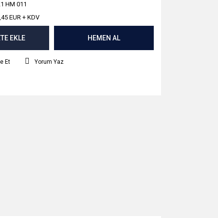
1 HM 011
,45 EUR + KDV
TE EKLE
HEMEN AL
e Et
Yorum Yaz