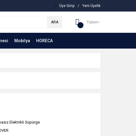
Üye Girişi
/
Yeni Üyelik
ARA
Toplam -
mesi
Mobilya
HORECA
basız Elektrikli Süpürge
OVER