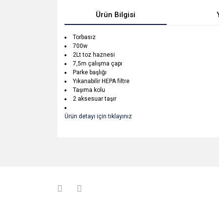
Ürün Bilgisi
Torbasız
700w
2Lt toz haznesi
7,5m çalışma çapı
Parke başlığı
Yıkanabilir HEPA filtre
Taşıma kolu
2 aksesuar taşır
Ürün detayı için tıklayınız
Bu ürünün fiyat bilgisi, resim, ürün açıklamalarında v
Görüş ve önerileriniz için teşekkür ederiz.
Ürün resmi kalitesiz, bozuk veya görüntülenemiyo
Ürün açıklamasında eksik bilgiler bulunuyor.
Ürün bilgilerinde hatalar bulunuyor.
Ürün fiyatı diğer sitelerden daha pahalı.