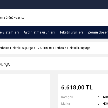
e Sistemleri
Aydınlatma ürünleri
Tekstil ürünleri
Zemin döşe
orbasız Elektrikli Süpürge
BR21HM 011 Torbasız Elektirikli Süpürge
pürge
6.618,00 TL
Kategori
Tor
Marka
HO