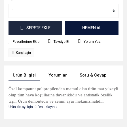
SEPETE EKLE
HEMEN AL
Tavsiye Et
Yorum Yaz
Karşılaştır
Ürün Bilgisi
Yorumlar
Soru & Cevap
Tak
Özel kompaunt polipropilenden mamul olan ürün mat yüzeyli
olup tüm hava koşullarına dayanıklıdır ve antistatik özellik
taşır. Ürün demontedir ve zemin ayar mekanizmalıdır.
Ürün detayı için lütfen tıklayınız
Bu ürünün fiyat bilgisi, resim, ürün açıklamalarında ve diğer
konularda yetersiz gördüğünüz noktaları öneri formunu