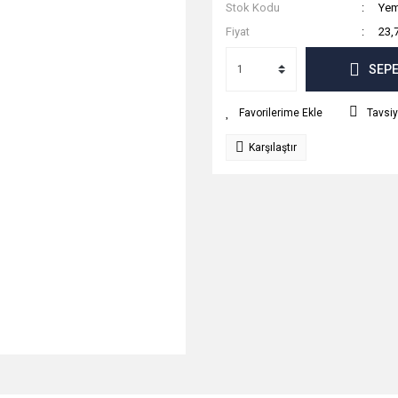
Stok Kodu
Yem
Fiyat
23,
SEPE
Tavsiy
Karşılaştır