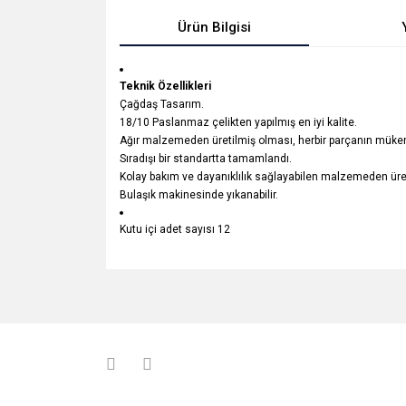
Ürün Bilgisi
Teknik Özellikleri
Çağdaş Tasarım.
18/10 Paslanmaz çelikten yapılmış en iyi kalite.
Ağır malzemeden üretilmiş olması, herbir parçanın mükem
Sıradışı bir standartta tamamlandı.
Kolay bakım ve dayanıklılık sağlayabilen malzemeden üreti
Bulaşık makinesinde yıkanabilir.
Kutu içi adet sayısı 12
Bu ürünün fiyat bilgisi, resim, ürün açıklamalarında v
Görüş ve önerileriniz için teşekkür ederiz.
Ürün resmi kalitesiz, bozuk veya görüntülenemiyo
Ürün açıklamasında eksik bilgiler bulunuyor.
Ürün bilgilerinde hatalar bulunuyor.