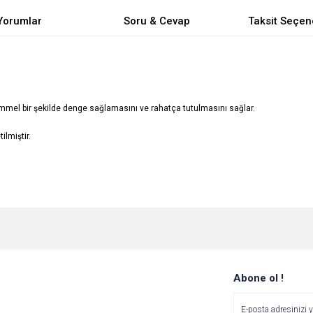
Yorumlar
Soru & Cevap
Taksit Seçen
mel bir şekilde denge sağlamasını ve rahatça tutulmasını sağlar.
lmiştir.
e diğer konularda yetersiz gördüğünüz noktaları öneri formunu kullanarak tarafımı
Bu ürüne ilk yorumu siz yapın!
Ürün hakkında henüz soru sorulmamış.
r.
Yorum Yaz
Soru Sor
Abone ol !