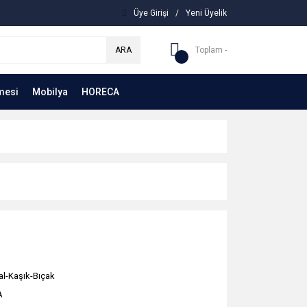
Üye Girişi
/
Yeni Üyelik
ARA
Toplam -
mesi
Mobilya
HORECA
al-Kaşık-Bıçak
A