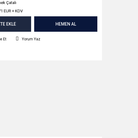
ek Çatalı
71 EUR + KDV
TE EKLE
HEMEN AL
e Et
Yorum Yaz