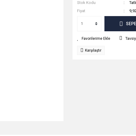
Stok Kodu
Tatl
Fiyat
9,9
SEPE
Tavsiy
Karşılaştır