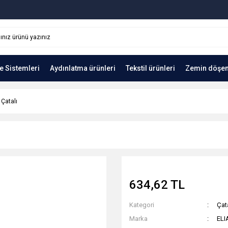
e Sistemleri
Aydınlatma ürünleri
Tekstil ürünleri
Zemin döşe
 Çatalı
634,62 TL
Kategori
Çat
Marka
ELI