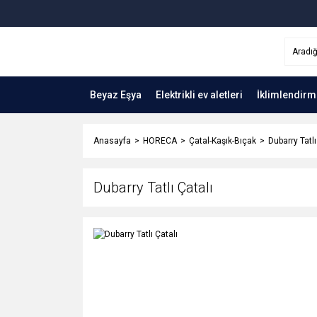
Beyaz Eşya
Elektrikli ev aletleri
İklimlendirm
Anasayfa
HORECA
Çatal-Kaşık-Bıçak
Dubarry Tatlı
Dubarry Tatlı Çatalı