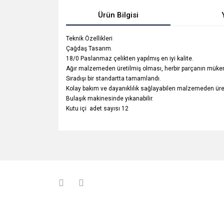
Ürün Bilgisi
Teknik Özellikleri
Çağdaş Tasarım.
18/0 Paslanmaz çelikten yapılmış en iyi kalite.
Ağır malzemeden üretilmiş olması, herbir parçanın mükem
Sıradışı bir standartta tamamlandı.
Kolay bakım ve dayanıklılık sağlayabilen malzemeden üreti
Bulaşık makinesinde yıkanabilir.
Kutu içi adet sayısı 12
Bu ürünün fiyat bilgisi, resim, ürün açıklamalarında v
Görüş ve önerileriniz için teşekkür ederiz.
Ürün resmi kalitesiz, bozuk veya görüntülenemiyo
Ürün açıklamasında eksik bilgiler bulunuyor.
Ürün bilgilerinde hatalar bulunuyor.
Ürün fiyatı diğer sitelerden daha pahalı.