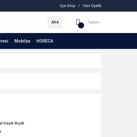
Üye Girişi
/
Yeni Üyelik
ARA
Toplam -
mesi
Mobilya
HORECA
al-Kaşık-Bıçak
A