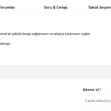
Yorumlar
Soru & Cevap
Taksit Seçen
mel bir şekilde denge sağlamasını ve rahatça tutulmasını sağlar.
lmiştir.
e diğer konularda yetersiz gördüğünüz noktaları öneri formunu kullanarak tarafımı
Bu ürüne ilk yorumu siz yapın!
Ürün hakkında henüz soru sorulmamış.
r.
Yorum Yaz
Soru Sor
Abone ol !