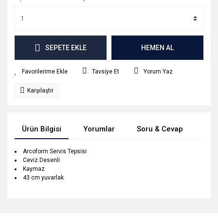
SEPETE EKLE
HEMEN AL
Tavsiye Et
Yorum Yaz
Karşılaştır
Ürün Bilgisi
Yorumlar
Soru & Cevap
Tak
Arcoform Servis Tepsisi
Ceviz Desenli
Kaymaz
43 cm yuvarlak
Bu ürünün fiyat bilgisi, resim, ürün açıklamalarında ve diğer
konularda yetersiz gördüğünüz noktaları öneri formunu
Bu ürüne ilk yorumu siz yapın!
Ürün hakkında henüz soru sorulmamış.