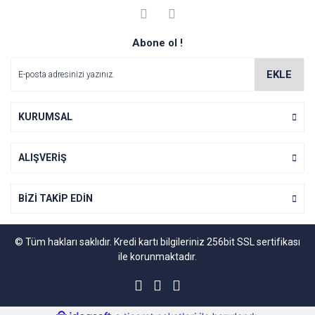
kullanarak tarafımıza iletebilirsiniz.
Görüş ve önerileriniz için teşekkür ederiz.
Yorum Yaz
Abone ol !
Soru Sor
Ürün resmi kalitesiz, bozuk veya görüntülenemiyor.
Ürün açıklamasında eksik bilgiler bulunuyor.
EKLE
Ürün bilgilerinde hatalar bulunuyor.
Ürün fiyatı diğer sitelerden daha pahalı.
KURUMSAL
Bu ürüne benzer farklı alternatifler olmalı.
ALIŞVERİŞ
BİZİ TAKİP EDİN
Gönder
© Tüm hakları saklıdır. Kredi kartı bilgileriniz 256bit SSL sertifikası
ile korunmaktadır.