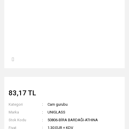
83,17 TL
Kategori
Cam gurubu
Marka
UNIGLASS
Stok Kodu
50806-BİRA BARDAĞI-ATHINA
Fiyat
1,30 EUR + KDV