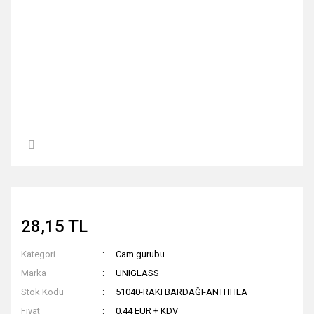
28,15 TL
Kategori
Cam gurubu
Marka
UNIGLASS
Stok Kodu
51040-RAKI BARDAĞI-ANTHHEA
Fiyat
0,44 EUR + KDV