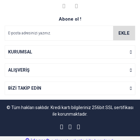
kullanarak tarafımıza iletebilirsiniz.
Görüş ve önerileriniz için teşekkür ederiz.
Yorum Yaz
Abone ol !
Soru Sor
Ürün resmi kalitesiz, bozuk veya görüntülenemiyor.
Ürün açıklamasında eksik bilgiler bulunuyor.
EKLE
Ürün bilgilerinde hatalar bulunuyor.
Ürün fiyatı diğer sitelerden daha pahalı.
KURUMSAL
Bu ürüne benzer farklı alternatifler olmalı.
ALIŞVERİŞ
BİZİ TAKİP EDİN
Gönder
© Tüm hakları saklıdır. Kredi kartı bilgileriniz 256bit SSL sertifikası
ile korunmaktadır.