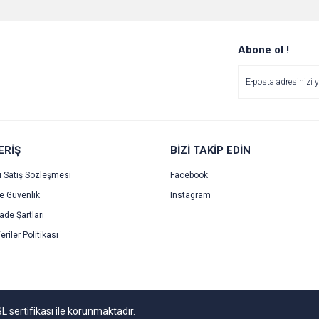
Bu ürüne ilk yorumu siz yapın!
Ürün hakkında henüz soru sorulmamış.
r.
Yorum Yaz
Soru Sor
Abone ol !
ERİŞ
BİZİ TAKİP EDİN
i Satış Sözleşmesi
Facebook
ve Güvenlik
Instagram
Gönder
İade Şartları
eriler Politikası
SL sertifikası ile korunmaktadır.