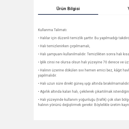
Ürün Bilgisi
Kullanma Talimatı:
• Halılar için düzenli temizlik şarttır. Bu yapılmadığı takdir
• Halı temizlenirken çırpılmamalı,
• Halı şampuanı kullanılmalıdır. Temizlikten sonra halı kı
• İplik cinsi ne olursa olsun halı yüzeyine 70 derece ve ü
• Halının üzerine dökülen sıvı hemen emici bez, kâğıt ha
yapılmalıdır.
• Halı uzun süre direkt güneş ışığı altında bırakılmamalıdır
• Ağırlık altında kalan halı, çekilerek çıkartılmak istendi
• Halı yüzeyinde kullanım yoğunluğu (trafik) çok olan bölge
halının yönünü değiştirmek gerekir. Böylelikle üretim ka
Bu ürünün fiyat bilgisi, resim, ürün açıklamalarında v
Görüş ve önerileriniz için teşekkür ederiz.