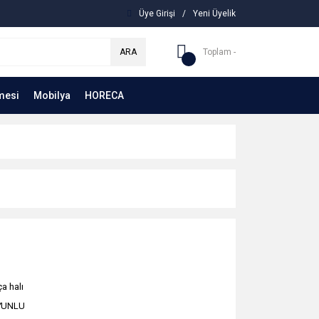
Üye Girişi
/
Yeni Üyelik
ARA
Toplam -
mesi
Mobilya
HORECA
a halı
YUNLU