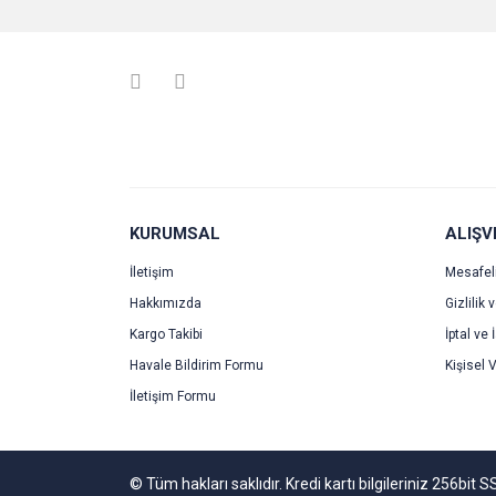
Ürün resmi kalitesiz, bozuk veya görüntülenemiyo
Ürün açıklamasında eksik bilgiler bulunuyor.
Ürün bilgilerinde hatalar bulunuyor.
Ürün fiyatı diğer sitelerden daha pahalı.
Bu ürüne benzer farklı alternatifler olmalı.
KURUMSAL
ALIŞV
İletişim
Mesafel
Hakkımızda
Gizlilik 
Kargo Takibi
İptal ve 
Havale Bildirim Formu
Kişisel V
İletişim Formu
© Tüm hakları saklıdır. Kredi kartı bilgileriniz 256bit S