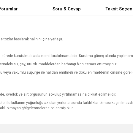
Yorumlar
Soru & Cevap
Taksit Seçen
de tozlar basılarak halının içine yerleşir.
sa sürede kurutulmalı asla nemli bırakılmamalıdır. Kurutma güneş altında yapılmama
zerindeki su, çay, ütü vb. maddelerden herhangi birini temas ettirmeyiniz.
vlu veya vakumlu süpürge ile halıdan emilmeli ve dökülen maddenin cinsine göre le
.
ğinde, overlok ve sırt örgüsünün sökülüp yırtılmamasına dikkat edilmelidir.
ler ile kullanım yoğunluğu az olan yerler arasında farklılıklar olması kaçınılmazdır.
ynaklı olmayan gölgelenmelerde önlenmiş olur.
e diğer konularda yetersiz gördüğünüz noktaları öneri formunu kullanarak tarafımı