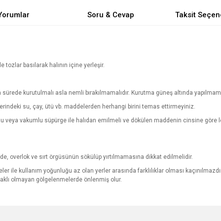
Yorumlar
Soru & Cevap
Taksit Seçen
de tozlar basılarak halının içine yerleşir.
sa sürede kurutulmalı asla nemli bırakılmamalıdır. Kurutma güneş altında yapılmama
zerindeki su, çay, ütü vb. maddelerden herhangi birini temas ettirmeyiniz.
vlu veya vakumlu süpürge ile halıdan emilmeli ve dökülen maddenin cinsine göre le
.
ğinde, overlok ve sırt örgüsünün sökülüp yırtılmamasına dikkat edilmelidir.
ler ile kullanım yoğunluğu az olan yerler arasında farklılıklar olması kaçınılmazdır.
ynaklı olmayan gölgelenmelerde önlenmiş olur.
e diğer konularda yetersiz gördüğünüz noktaları öneri formunu kullanarak tarafımı