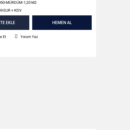
050-MÜRDÜM-1,20 M2
59 EUR + KDV
TE EKLE
HEMEN AL
e Et
Yorum Yaz