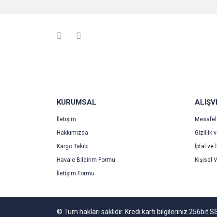
Ürün resmi kalitesiz, bozuk veya görüntülenemiyo
Ürün açıklamasında eksik bilgiler bulunuyor.
Ürün bilgilerinde hatalar bulunuyor.
Ürün fiyatı diğer sitelerden daha pahalı.
Bu ürüne benzer farklı alternatifler olmalı.
KURUMSAL
ALIŞV
İletişim
Mesafel
Hakkımızda
Gizlilik 
Kargo Takibi
İptal ve 
Havale Bildirim Formu
Kişisel V
İletişim Formu
© Tüm hakları saklıdır. Kredi kartı bilgileriniz 256bit S