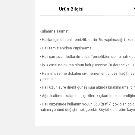
Ürün Bilgisi
Kullanma Talimatı:
• Halılar için düzenli temizlik şarttır. Bu yapılmadığı takdir
• Halı temizlenirken çırpılmamalı,
• Halı şampuanı kullanılmalıdır. Temizlikten sonra halı kı
• İplik cinsi ne olursa olsun halı yüzeyine 70 derece ve ü
• Halının üzerine dökülen sıvı hemen emici bez, kâğıt ha
yapılmalıdır.
• Halı uzun süre direkt güneş ışığı altında bırakılmamalıdır
• Ağırlık altında kalan halı, çekilerek çıkartılmak istendi
• Halı yüzeyinde kullanım yoğunluğu (trafik) çok olan bölge
halının yönünü değiştirmek gerekir. Böylelikle üretim ka
Bu ürünün fiyat bilgisi, resim, ürün açıklamalarında v
Görüş ve önerileriniz için teşekkür ederiz.