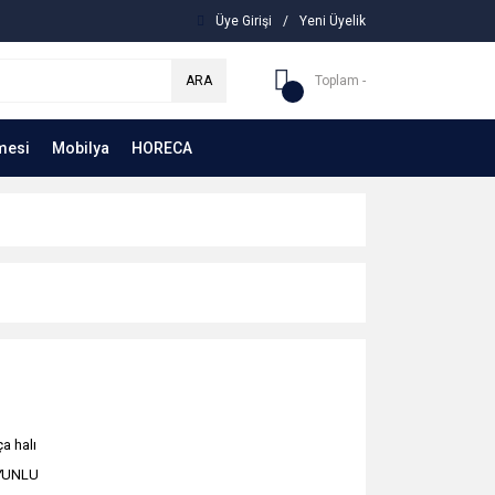
Üye Girişi
/
Yeni Üyelik
ARA
Toplam -
mesi
Mobilya
HORECA
a halı
YUNLU