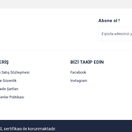
Bu ürüne ilk yorumu siz yapın!
Ürün hakkında henüz soru sorulmamış.
r.
Yorum Yaz
Soru Sor
Abone ol !
ERİŞ
BİZİ TAKİP EDİN
i Satış Sözleşmesi
Facebook
ve Güvenlik
Instagram
Gönder
İade Şartları
eriler Politikası
SL sertifikası ile korunmaktadır.