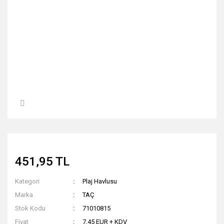
451,95 TL
Kategori
Plaj Havlusu
Marka
TAÇ
Stok Kodu
71010815
Fiyat
7,45 EUR + KDV