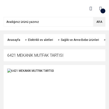
ARA
Anasayfa
Elektrikli ev aletleri
Sağlık ve Anne-Bebe ürünleri
T
6421 MEKANİK MUTFAK TARTISI