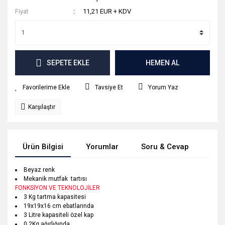
Fiyat
11,21 EUR + KDV
SEPETE EKLE
HEMEN AL
Tavsiye Et
Yorum Yaz
Karşılaştır
Ürün Bilgisi
Yorumlar
Soru & Cevap
Tak
Beyaz renk
Mekanik mutfak tartısı
FONKSİYON VE TEKNOLOJİLER
3 Kg tartma kapasitesi
19x19x16 cm ebatlarında
3 Litre kapasiteli özel kap
0,2Kg ağırlığında