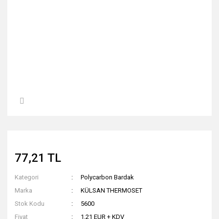
77,21 TL
Kategori
Polycarbon Bardak
Marka
KÜLSAN THERMOSET
Stok Kodu
5600
Fiyat
1,21 EUR + KDV