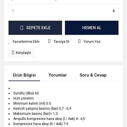
SEPETE EKLE
HEMEN AL
Tavsiye Et
Yorum Yaz
Karşılaştır
Ürün Bilgisi
Yorumlar
Soru & Cevap
Tak
Gürültü (dBa) 60
Hızlı yönetim
Minimum kalıntı (ml) 0.5
Kesicili çalışma basıncı (bar) 0,7 - 0,9
Maksimum basınç (bar)> 1.3
Ampullü kompresöre hava akışı (l / dak) 4 - 4,5
Kompresöre hava akışı (It / dak) 7-9