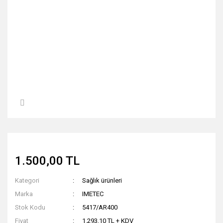
1.500,00 TL
Kategori
Sağlık ürünleri
Marka
IMETEC
Stok Kodu
5417/AR400
Fiyat
1.293,10 TL + KDV