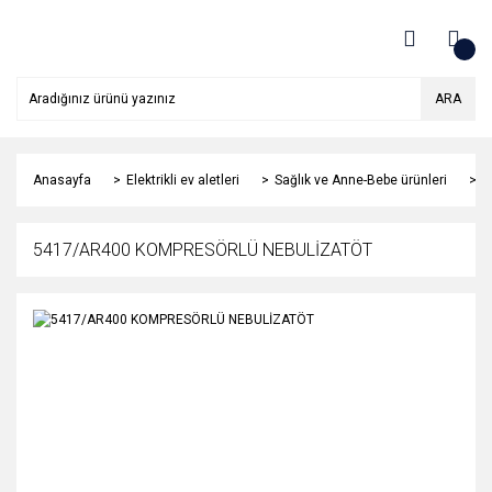
ARA
Anasayfa
Elektrikli ev aletleri
Sağlık ve Anne-Bebe ürünleri
S
5417/AR400 KOMPRESÖRLÜ NEBULİZATÖT