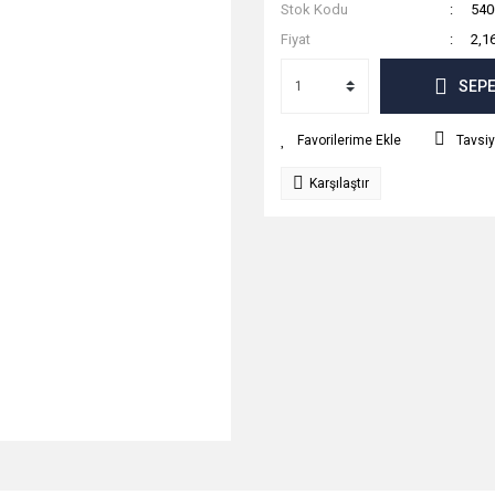
Stok Kodu
540
Fiyat
2,1
SEPE
Tavsiy
Karşılaştır