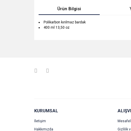
Ürün Bilgisi
Polikarbon kırılmaz bardak
400 ml 13,50 oz
Bu ürünün fiyat bilgisi, resim, ürün açıklamalarında v
Görüş ve önerileriniz için teşekkür ederiz.
Ürün resmi kalitesiz, bozuk veya görüntülenemiyo
Ürün açıklamasında eksik bilgiler bulunuyor.
Ürün bilgilerinde hatalar bulunuyor.
Ürün fiyatı diğer sitelerden daha pahalı.
Bu ürüne benzer farklı alternatifler olmalı.
KURUMSAL
ALIŞV
İletişim
Mesafel
Hakkımızda
Gizlilik 