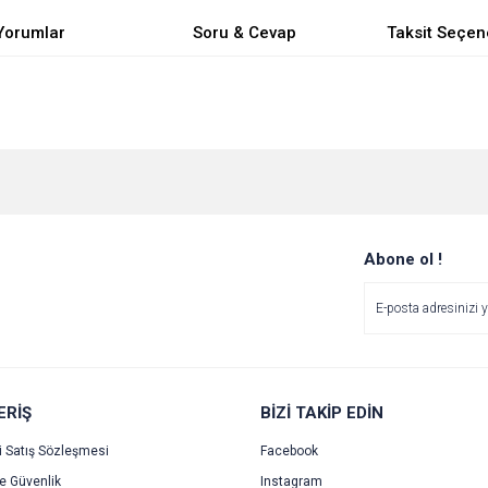
Yorumlar
Soru & Cevap
Taksit Seçen
e diğer konularda yetersiz gördüğünüz noktaları öneri formunu kullanarak tarafımı
Bu ürüne ilk yorumu siz yapın!
Ürün hakkında henüz soru sorulmamış.
r.
Yorum Yaz
Soru Sor
Abone ol !
ERİŞ
BİZİ TAKİP EDİN
i Satış Sözleşmesi
Facebook
ve Güvenlik
Instagram