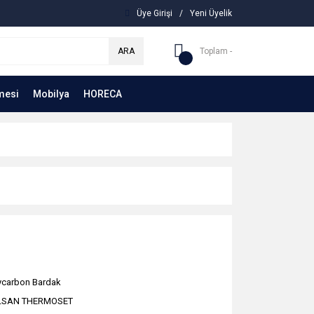
Üye Girişi
/
Yeni Üyelik
ARA
Toplam -
mesi
Mobilya
HORECA
ycarbon Bardak
LSAN THERMOSET