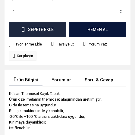
SEPETE EKLE
HEMEN AL
Tavsiye Et
Yorum Yaz
Karşılaştır
Ürün Bilgisi
Yorumlar
Soru & Cevap
Tak
Külsan Thermoset Kayık Tabak,
Ürün özel melamin thermoset alaşımından üretilmiştir.
Gıda ile temasına uygundur,
Bulaşık makinesinde yıkanabilir,
-20
°C ile +100
°C arası sıcaklıklara uygundur,
Kırılmaya dayanıklıdır,
İstiflenebilir.