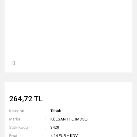
264,72 TL
Kategori
Tabak
Marka
KÜLSAN THERMOSET
Stok Kodu
3429
Fiyat
4,14 EUR + KDV