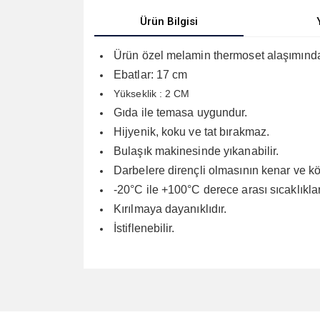
Ürün Bilgisi
Ürün özel melamin thermoset alaşımından
Ebatlar: 17 cm
Yükseklik : 2 CM
Gıda ile temasa uygundur.
Hijyenik, koku ve tat bırakmaz.
Bulaşık makinesinde yıkanabilir.
Darbelere dirençli olmasının kenar ve kö
-20°C ile +100°C derece arası sıcaklıkla
Kırılmaya dayanıklıdır.
İstiflenebilir.
Bu ürünün fiyat bilgisi, resim, ürün açıklamalarında v
Görüş ve önerileriniz için teşekkür ederiz.