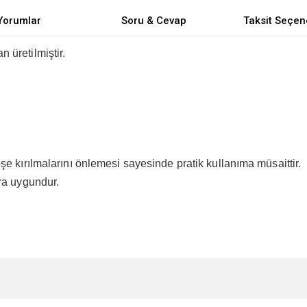
Yorumlar
Soru & Cevap
Taksit Seçen
 üretilmiştir.
şe kırılmalarını önlemesi sayesinde pratik kullanıma müsaittir.
ra uygundur.
e diğer konularda yetersiz gördüğünüz noktaları öneri formunu kullanarak tarafımı
Bu ürüne ilk yorumu siz yapın!
Ürün hakkında henüz soru sorulmamış.