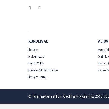
Ürün resmi kalitesiz, bozuk veya görüntülenemiyo
Ürün açıklamasında eksik bilgiler bulunuyor.
Ürün bilgilerinde hatalar bulunuyor.
Ürün fiyatı diğer sitelerden daha pahalı.
Bu ürüne benzer farklı alternatifler olmalı.
KURUMSAL
ALIŞV
İletişim
Mesafel
Hakkımızda
Gizlilik 
Kargo Takibi
İptal ve 
Havale Bildirim Formu
Kişisel V
İletişim Formu
© Tüm hakları saklıdır. Kredi kartı bilgileriniz 256bit S