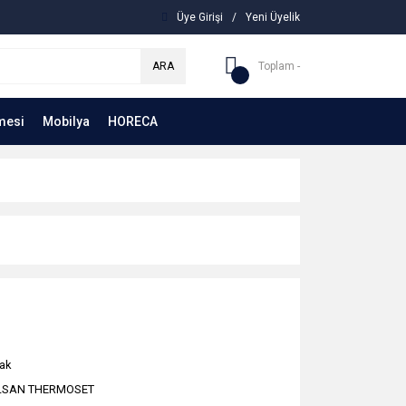
Üye Girişi
/
Yeni Üyelik
ARA
Toplam -
mesi
Mobilya
HORECA
ak
LSAN THERMOSET