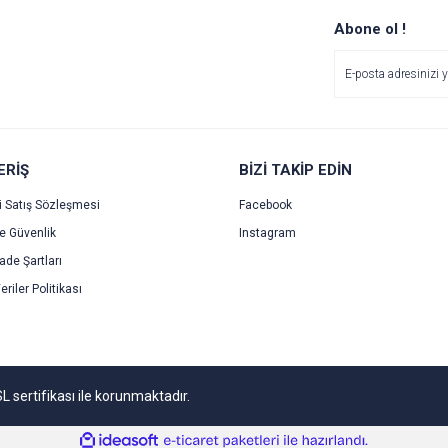
r.
Yorum Yaz
Soru Sor
Abone ol !
ERİŞ
BİZİ TAKİP EDİN
i Satış Sözleşmesi
Facebook
ve Güvenlik
Instagram
Gönder
İade Şartları
eriler Politikası
SL sertifikası ile korunmaktadır.
ile
ideasoft
e-