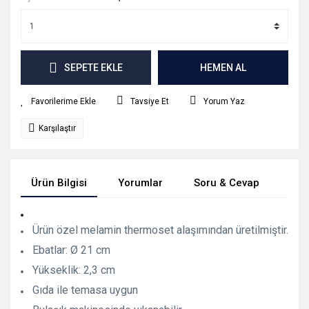
SEPETE EKLE
HEMEN AL
Tavsiye Et
Yorum Yaz
Karşılaştır
Ürün Bilgisi
Yorumlar
Soru & Cevap
Tak
Ürün özel melamin thermoset alaşımından üretilmiştir.
Ebatlar: Ø 21 cm
Yükseklik: 2,3 cm
Gıda ile temasa uygun