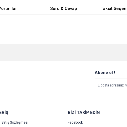
Yorumlar
Soru & Cevap
Taksit Seçen
e diğer konularda yetersiz gördüğünüz noktaları öneri formunu kullanarak tarafımı
Bu ürüne ilk yorumu siz yapın!
Ürün hakkında henüz soru sorulmamış.
r.
Yorum Yaz
Soru Sor
Abone ol !
ERİŞ
BİZİ TAKİP EDİN
i Satış Sözleşmesi
Facebook