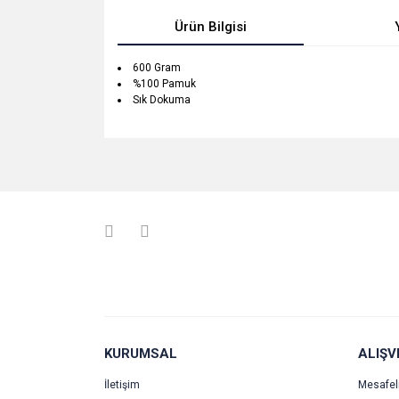
Ürün Bilgisi
600 Gram
%100 Pamuk
Sık Dokuma
Bu ürünün fiyat bilgisi, resim, ürün açıklamalarında v
Görüş ve önerileriniz için teşekkür ederiz.
Ürün resmi kalitesiz, bozuk veya görüntülenemiyo
Ürün açıklamasında eksik bilgiler bulunuyor.
Ürün bilgilerinde hatalar bulunuyor.
Ürün fiyatı diğer sitelerden daha pahalı.
Bu ürüne benzer farklı alternatifler olmalı.
KURUMSAL
ALIŞV
İletişim
Mesafel