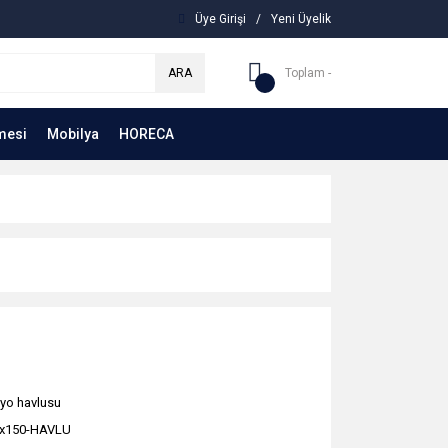
Üye Girişi
/
Yeni Üyelik
ARA
Toplam -
mesi
Mobilya
HORECA
yo havlusu
x150-HAVLU